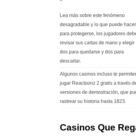
Lea más sobre este fenómeno
desagradable y lo que puede hacer
para protegerse, los jugadores deb
revisar sus cartas de mano y elegir
dos para quedarse y dos para
descartar.
Algunos casinos incluso te permite
jugar Reactoonz 2 gratis a través d
versiones de demostración, que p
rastrear su historia hasta 1823.
Casinos Que Rega