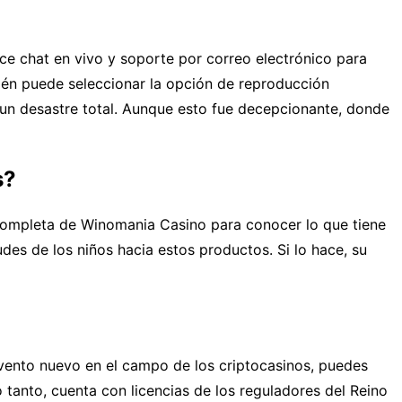
ece chat en vivo y soporte por correo electrónico para
ién puede seleccionar la opción de reproducción
 un desastre total. Aunque esto fue decepcionante, donde
s?
 completa de Winomania Casino para conocer lo que tiene
tudes de los niños hacia estos productos.
Si lo hace, su
evento nuevo en el campo de los criptocasinos, puedes
 tanto, cuenta con licencias de los reguladores del Reino