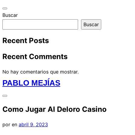
Alternar
Buscar
la
Buscar
navegación
Recent Posts
Recent Comments
No hay comentarios que mostrar.
Saltar
PABLO MEJÍAS
al
contenido
Alternar
Como Jugar Al Deloro Casino
la
barra
Publicado
por
en
abril 9, 2023
lateral
el
y