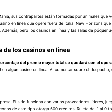
nia, sus contrapartes están formadas por animales que ver
asino en línea que opere fuera de Italia. New Horizons qu
s. Además, pero los casinos en línea y las salas de póquer
 de los casinos en línea
porcentaje del premio mayor total se quedará con el opera
d en algún casino en línea.
Al comentar sobre el despacho, 
presa. El sitio funciona con varios proveedores líderes, j
onos de este tipo otorga 500 créditos. Ruleta del 1 al 9 to