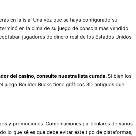
ás en la isla. Una vez que se haya configurado su
e terminó en la cima de su juego de consola más vendido
 aceptaban jugadores de dinero real de los Estados Unidos
dor del casino, consulte nuestra lista curada.
Si bien los
el juego Boulder Bucks tiene gráficos 3D antiguos que
uegos y promociones. Combinaciones particulares de varios
do lo que sé es que debe evitar este tipo de plataformas,