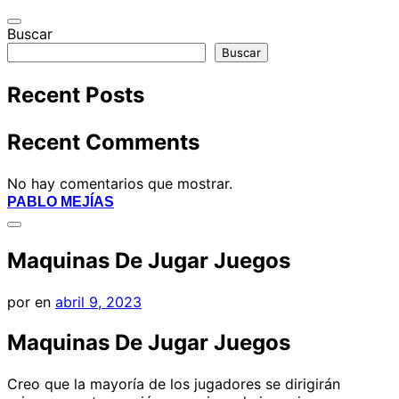
Alternar
Buscar
la
Buscar
navegación
Recent Posts
Recent Comments
No hay comentarios que mostrar.
Saltar
PABLO MEJÍAS
al
Alternar
contenido
la
Maquinas De Jugar Juegos
barra
lateral
y
Publicado
por
en
abril 9, 2023
la
navegación
el
Maquinas De Jugar Juegos
Creo que la mayoría de los jugadores se dirigirán