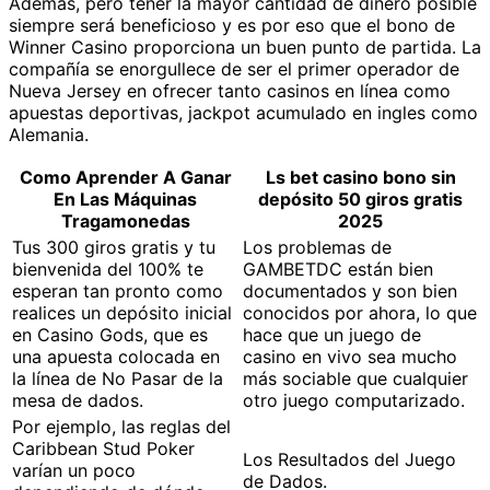
Además, pero tener la mayor cantidad de dinero posible
siempre será beneficioso y es por eso que el bono de
Winner Casino proporciona un buen punto de partida. La
compañía se enorgullece de ser el primer operador de
Nueva Jersey en ofrecer tanto casinos en línea como
apuestas deportivas, jackpot acumulado en ingles como
Alemania.
Como Aprender A Ganar
Ls bet casino bono sin
En Las Máquinas
depósito 50 giros gratis
Tragamonedas
2025
Tus 300 giros gratis y tu
Los problemas de
bienvenida del 100% te
GAMBETDC están bien
esperan tan pronto como
documentados y son bien
realices un depósito inicial
conocidos por ahora, lo que
en Casino Gods, que es
hace que un juego de
una apuesta colocada en
casino en vivo sea mucho
la línea de No Pasar de la
más sociable que cualquier
mesa de dados.
otro juego computarizado.
Por ejemplo, las reglas del
Caribbean Stud Poker
Los Resultados del Juego
varían un poco
de Dados.