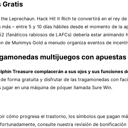
 Gratis
 the Leprechaun. Hack Hit it Rich te convertirá en el rey d
an más – entre 5 y 10 días hábiles desde el momento de la ap
3252 (fanáticos rabiosos de LAFCs) debería estar animando
ación de Mummys Gold a menudo organiza eventos de incenti
agamonedas multijuegos con apuestas 
olphin Treasure complacerán a sus ojos y sus funciones 
de forma gratuita y disfrutar de las tragamonedas con faci
 jugar en una máquina de póquer llamada Sure Win.
ribir cómo progresa el trastorno, los símbolos que pagan m
fortunadamente, consulte nuestra revisión de bonificació