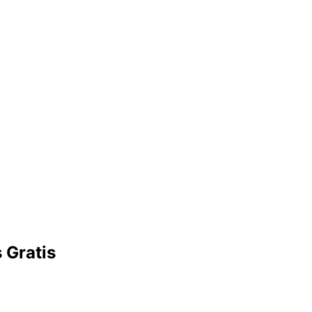
 Gratis