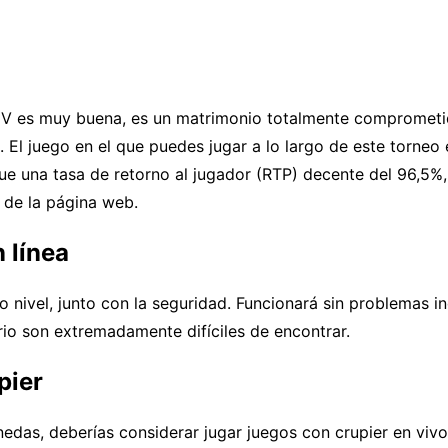
 V es muy buena, es un matrimonio totalmente comprometido
. El juego en el que puedes jugar a lo largo de este torn
ue una tasa de retorno al jugador (RTP) decente del 96,5%,
n de la página web.
 línea
 nivel, junto con la seguridad. Funcionará sin problemas i
rio son extremadamente difíciles de encontrar.
pier
das, deberías considerar jugar juegos con crupier en vivo.